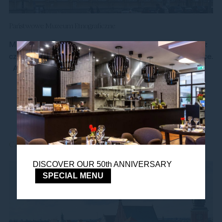
Państwowe Muzeum Etnograficzne
Muzeum Etnograficzne prezentuje wystawy stałe oraz
czasowe o zróżnicowanej, interdyscyplinarnej teamtyce.
ADRES: Ul. Kredytowa 1, 00-056 Warsaw
Czytaj więcej
DISCOVER OUR 50th ANNIVERSARY
SPECIAL MENU