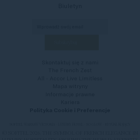
Biuletyn
Skontaktuj się z nami
The French Zest
All - Accor Live Limitless
Mapa witryny
Informacje prawne
Kariera
Polityka Cookie i Preferencje
SOFITEL WARSAW VICTORIA - LUXURY HOTEL - SO GLOW - RYTUAŁ KOJĄCY
© SOFITEL 2026. THE SYMBOL OF FRENCH ELEGANCE IN
LUXURY HOSPITALITY AROUND THE WORLD |
WEBSITE