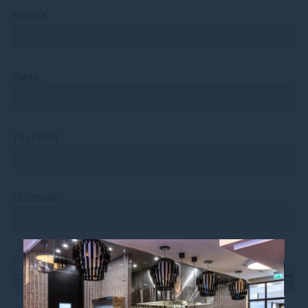
*
NAZWA
*
EMAIL
*
TELEFON
*
LECZENIE
*
DATA