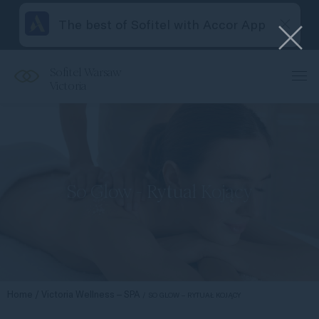
The best of Sofitel with Accor App
Sofitel Warsaw
Victoria
So Glow - Rytuał Kojący
Home
Victoria Wellness – SPA
SO GLOW – RYTUAŁ KOJĄCY