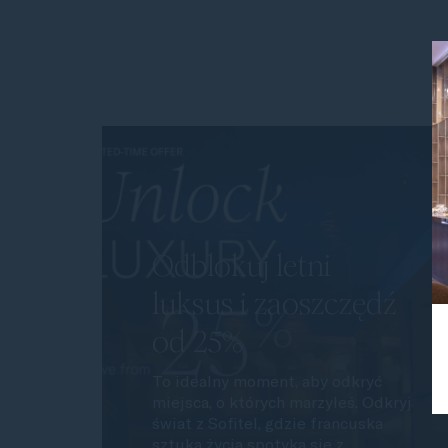
Odblokuj letni
luksus i zaoszczędź
od 25%
To idealny moment, aby odkryć
miejsca, o których marzyłeś. Odkryj
świat z Sofitel, gdzie francuska
sztuka życia spotyka się z...