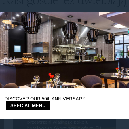
Nasi goście też uwielbiają
Fit Room - trening
w pokoju
DISCOVER OUR 50th ANNIVERSARY
SPECIAL MENU
Trening podczas podróży? Tak –
całodobowo i w komfortowej
przestrzeni własnego pokoju
hotelowego. Skorzystaj z oferty Fit