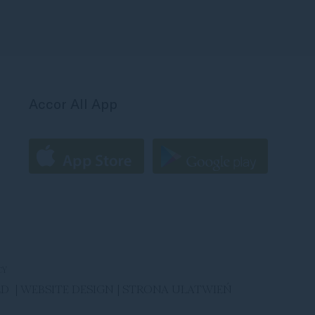
Accor All App
CY
LD |
WEBSITE DESIGN
|
STRONA UŁATWIEŃ